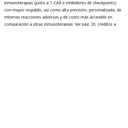
inmunoterapias (junto a T-CAR e inhibidores de checkpoints)
con mayor respaldo, así como alta precisión, personalizada, de
mínimas reacciones adversas y de costo más accesible en
comparación a otras inmunoterapias. Ver pág. 20, créditos a
REVISTA: “Investigación y Ciencia, especial de INMUNOTERAPIA
CONTRA EL CANCER, 2018
Pulsar para ver Más
.
Ver toda la literatura
Integrating Next-Generation Dendritic
Cell Vaccines into the Current Cancer
Immunotherapy Landscape.:
Abhishek D. Garg Pierre G. Coulie Benoit J. Van
den Eynde Patrizia Agostinis